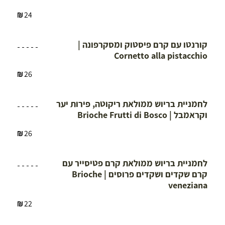
24
kalim
קורנטו עם קרם פיסטוק ומסקרפונה |
Cornetto alla pistacchio
26
kalim
לחמניית בריוש ממולאת ריקוטה, פירות יער
וקראמבל | Brioche Frutti di Bosco
26
kalim
לחמניית בריוש ממולאת קרם פטיסייר עם
קרם שקדים ושקדים פרוסים | Brioche
veneziana
22
kalim